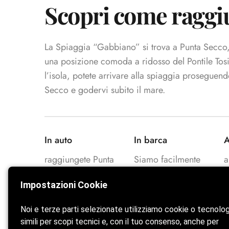
Scopri come raggi
La Spiaggia “Gabbiano” si trova a Punta Secco, s
una posizione comoda a ridosso del Pontile Tosi
l’isola, potete arrivare alla spiaggia proseguen
Secco e godervi subito il mare.
In auto
In barca
A
raggiungete Punta
Siamo facilmente
a
Secco e seguite il
raggiungibili con
P
Impostazioni Cookie
percorso verso la
metromare e autobus
p
spiaggia.
di linea.
f
Noi e terze parti selezionate utilizziamo cookie o tecnolo
simili per scopi tecnici e, con il tuo consenso, anche per