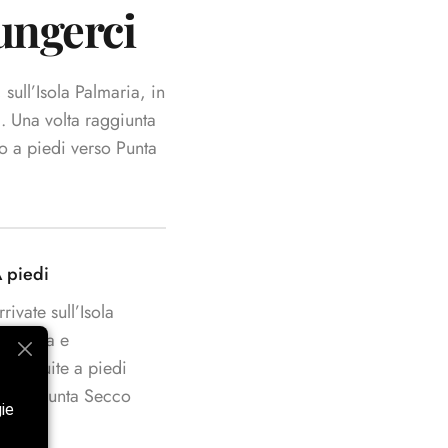
ungerci
ull’Isola Palmaria, in
. Una volta raggiunta
do a piedi verso Punta
 piedi
rrivate sull’Isola
almaria e
roseguite a piedi
ino a Punta Secco
gie